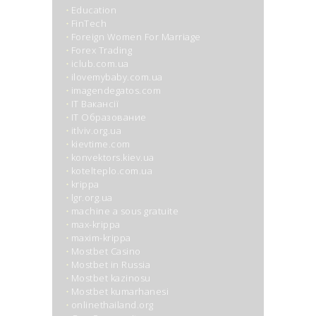
Education
FinTech
Foreign Women For Marriage
Forex Trading
iclub.com.ua
ilovemybaby.com.ua
imagendegatos.com
IT Вакансії
IT Образование
itlviv.org.ua
kievtime.com
konvektors.kiev.ua
kotelteplo.com.ua
krippa
lgr.org.ua
machine a sous gratuite
max-krippa
maxim-krippa
Mostbet Casino
Mostbet in Russia
Mostbet kazinosu
Mostbet kumarhanesi
onlinethailand.org