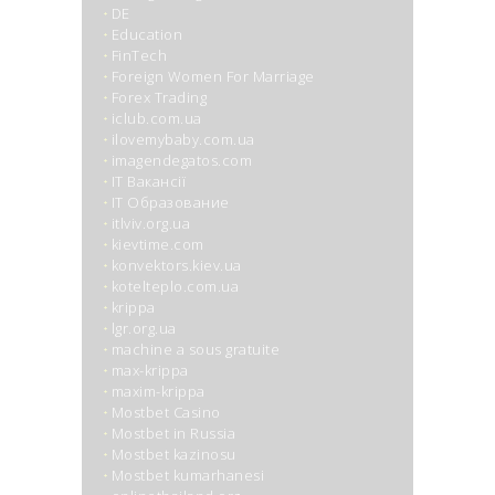
DE
Education
FinTech
Foreign Women For Marriage
Forex Trading
iclub.com.ua
ilovemybaby.com.ua
imagendegatos.com
IT Вакансії
IT Образование
itlviv.org.ua
kievtime.com
konvektors.kiev.ua
kotelteplo.com.ua
krippa
lgr.org.ua
machine a sous gratuite
max-krippa
maxim-krippa
Mostbet Casino
Mostbet in Russia
Mostbet kazinosu
Mostbet kumarhanesi