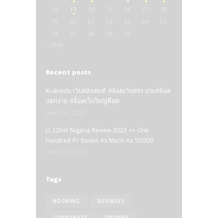
12
13
14
15
16
17
18
19
20
21
22
23
24
25
26
27
28
29
30
« May
Recent posts
Krabiedu เว็บสล็อตแท้ สล็อตเว็บตรง เกมสล็อต
แตกง่าย สล็อตเว็บใหญ่ที่สุด
June 13, 2023
Ll 22bet Nigeria Review 2023 ++ One
Hundred Pc Bonus As Much As 50,000
June 13, 2023
Tags
BOOKING
BUSINESS
CORPORATE
DRIVERS