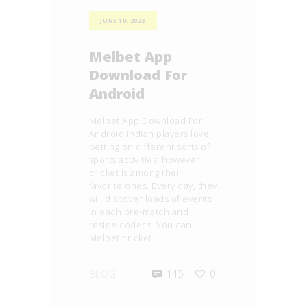
JUNE 10, 2023
Melbet App
Download For
Android
Melbet App Download For
Android Indian players love
betting on different sorts of
sports activities, however
cricket is among their
favorite ones. Every day, they
will discover loads of events
in each pre-match and
reside codecs. You can
Melbet cricket…
BLOG
145
0