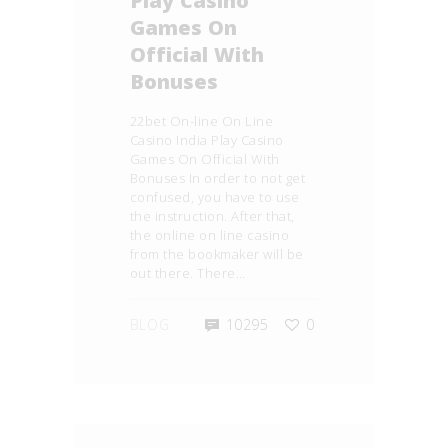
Play Casino
Games On
Official With
Bonuses
22bet On-line On Line
Casino India Play Casino
Games On Official With
Bonuses In order to not get
confused, you have to use
the instruction. After that,
the online on line casino
from the bookmaker will be
out there. There…
BLOG
10295
0