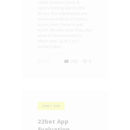
1XBet Online Casino &
Sports Betting Get $1,000
Bonus The withdrawals are
processed within 24 hours,
so you don’t have to wait
much. Besides that, they also
allow for bank transfers,
which take up to 1 to 7
working days…
BLOG
245
0
JUNE 7, 2023
22bet App