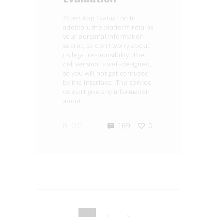
Evaluation
22bet App Evaluation In
addition, the platform retains
your personal information
secret, so don’t worry about
its legal responsibility. The
cell version is well-designed,
so you will not get confused
by the interface. The service
doesn’t give any information
about…
BLOG
169
0
Posts
pagination
PAGE
1
PAGE
2
>