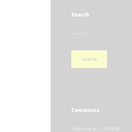
Search
Search
for:
Comments
Stephencar
on
Melbet