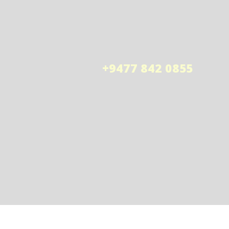
+9477 842 0855