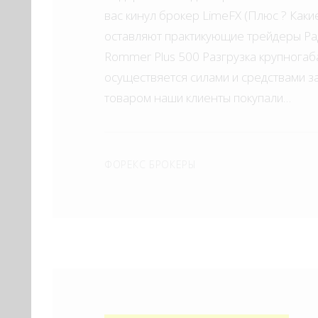
вас кинул брокер LimeFX (Плюс ? Каки
оставляют практикующие трейдеры Р
Rommer Plus 500 Разгрузка крупногаб
осуществяется силами и средствами за
товаром наши клиенты покупали…
ФОРЕКС БРОКЕРЫ