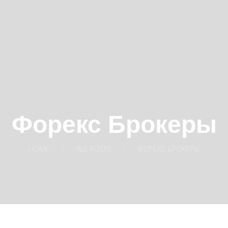
OME
AIRPORT TAXI LANKA
UR SERVICES
Taxi services
RDER NOW
BOUT US
Форекс Брокеры
ONTACTS
HOME
ALL POSTS
ФОРЕКС БРОКЕРЫ