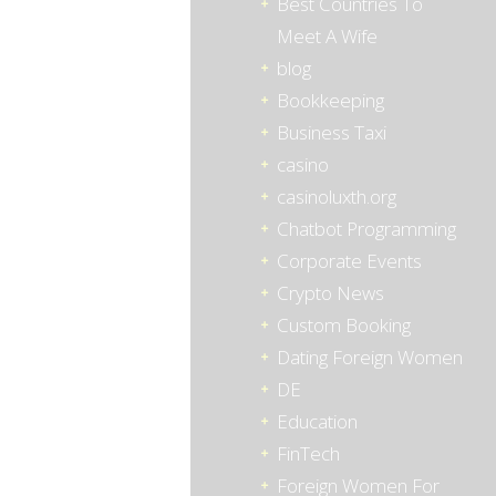
Best Countries To
Meet A Wife
blog
Bookkeeping
Business Taxi
casino
casinoluxth.org
Chatbot Programming
Corporate Events
Crypto News
Custom Booking
Dating Foreign Women
DE
Education
FinTech
Foreign Women For