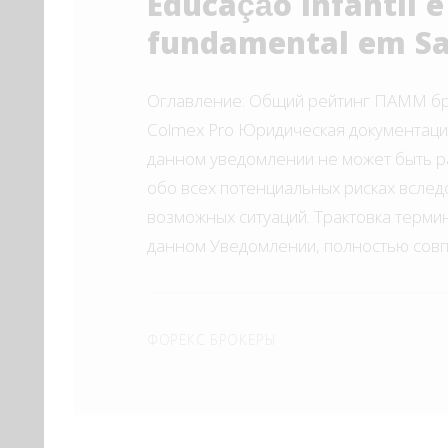
Educação infantil e
fundamental em Sa
Оглавление: Общий рейтинг ПАММ бр
Colmex Pro Юридическая документаци
данном уведомлении не может быть р
обо всех потенциальных рисках всле
возможных ситуаций. Трактовка терми
данном Уведомлении, полностью сов
ФОРЕКС БРОКЕРЫ