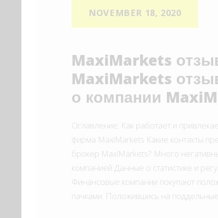
NOVEMBER 18, 2020
MaxiMarkets отзы
MaxiMarkets отзы
о компании MaxiM
Оглавление: Как работает и привлека
фирма MaxiMarkets Какие контакты пр
брокер MaxiMarkets? Много негативны
компанией Данные о статистике и рег
Финансовые компании покупают поло
пачками. Положившись на поддельные