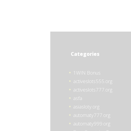
Categories
1WIN Bonus
activeslots555.org
activeslots777.org
asfa
asiasloty.org
automaty777.org
automaty999.org