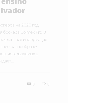
 ensino
lvador
океров на 2020 год
я брокера Colmex Pro В
аскрыта вся информация
дствие разнообразия
нов, используемых в
падает…
0
0