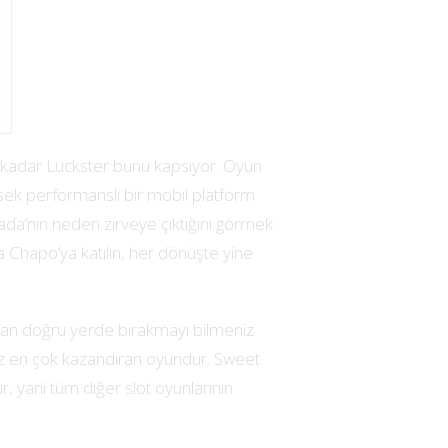
a kadar Luckster bunu kapsıyor. Oyun
üksek performanslı bir mobil platform
ada’nın neden zirveye çıktığını görmek
a Chapo’ya katılın, her dönüşte yine
olan doğru yerde bırakmayı bilmeniz
niz en çok kazandıran oyundur. Sweet
r, yani tüm diğer slot oyunlarının