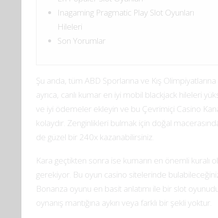
Inagaming Pragmatic Play Slot Oyunları
Hileleri
Son Yorumlar
Şu anda, tüm ABD Sporlarına ve Kış Olimpiyatların
ayrıca, canlı kumar en iyi mobil blackjack hileleri y
ve iyi ödemeler ekleyin ve bu Çevrimiçi Casino Kan
kolaydır. Zenginlikleri bulmak için doğal macerasınd
de güzel bir 240x kazanabilirsiniz.
Kara geçtikten sonra ise kumarın en önemli kuralı 
gerekiyor. Bu oyun casino sitelerinde bulabileceği
Bonanza oyunu en basit anlatımı ile bir slot oyunudu
oynanış mantığına aykırı veya farklı bir şekli yoktur.