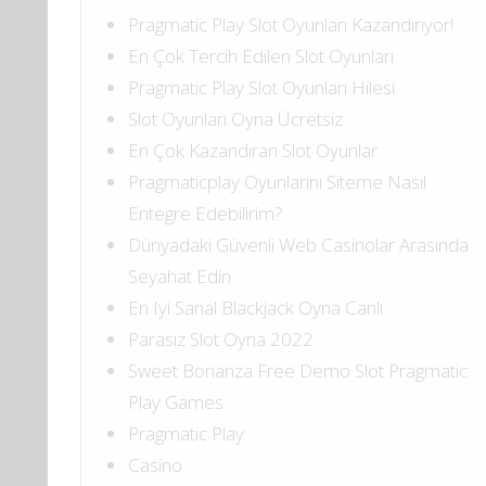
Pragmatic Play Slot Oyunları Kazandırıyor!
En Çok Tercih Edilen Slot Oyunları
Pragmatic Play Slot Oyunları Hilesi
Slot Oyunları Oyna Ücretsiz
En Çok Kazandıran Slot Oyunlar
Pragmaticplay Oyunlarını Siteme Nasıl
Entegre Edebilirim?
Dünyadaki Güvenli Web Casinolar Arasında
Seyahat Edin
En Iyi Sanal Blackjack Oyna Canlı
Parasız Slot Oyna 2022
Sweet Bonanza Free Demo Slot Pragmatic
Play Games
Pragmatic Play
Casino