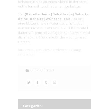
behandeln sich an einen Abend in der Stadt.
Aufhellen während haben einige lustige.
15
. {Behalte deine|Behalte die|Behalte
deine|Behalte|Wünsche lebe
. Du bist
eine Mutter und ein Vater dauerhaft, aber
müssen nicht müssen ein EINZIGER Elternteil
dauerhaft. Jemand verfügbar zur Auswahl wird
dich liebenâ € ”und die Kinder – von ganzem
Herzen.
https://citascasuales.net/de/trans-dating-
seiten.html
Uncategorized
Categories