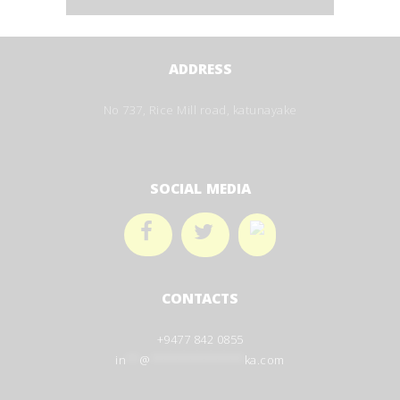
ADDRESS
No 737, Rice Mill road, katunayake
SOCIAL MEDIA
CONTACTS
+9477 842 0855
in
**
@
**************
ka.com