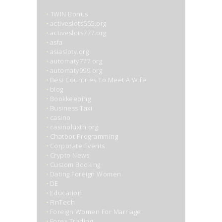
1WIN Bonus
activeslots555.org
activeslots777.org
asfa
asiasloty.org
automaty777.org
automaty999.org
Best Countries To Meet A Wife
blog
Bookkeeping
Business Taxi
casino
casinoluxth.org
Chatbot Programming
Corporate Events
Crypto News
Custom Booking
Dating Foreign Women
DE
Education
FinTech
Foreign Women For Marriage
Forex Trading