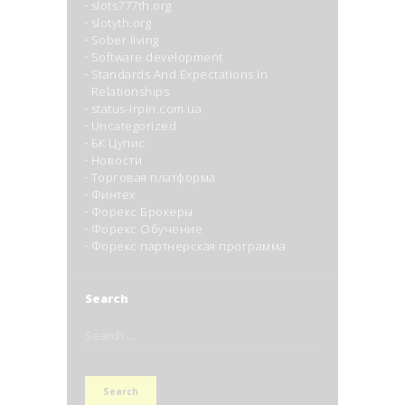
slots777th.org
slotyth.org
Sober living
Software development
Standards And Expectations In
Relationships
status-irpin.com.ua
Uncategorized
БК Цупис
Новости
Торговая платформа
Финтех
Форекс Брокеры
Форекс Обучение
Форекс партнерская программа
Search
Search
for: