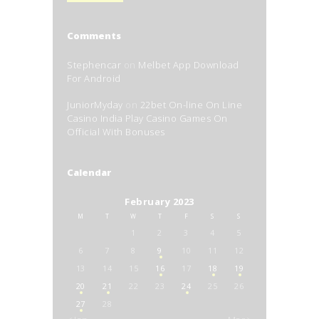
Comments
Stephencar
on
Melbet App Download
For Android
JuniorMyday
on
22bet On-line On Line
Casino India Play Casino Games On
Official With Bonuses
Calendar
February 2023
M
T
W
T
F
S
S
1
2
3
4
5
6
7
8
9
10
11
12
13
14
15
16
17
18
19
20
21
22
23
24
25
26
27
28