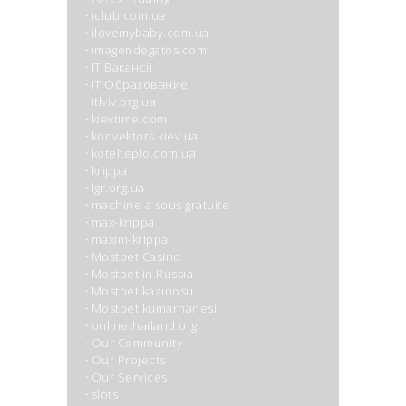
iclub.com.ua
ilovemybaby.com.ua
imagendegatos.com
IT Вакансії
IT Образование
itlviv.org.ua
kievtime.com
konvektors.kiev.ua
kotelteplo.com.ua
krippa
lgr.org.ua
machine a sous gratuite
max-krippa
maxim-krippa
Mostbet Casino
Mostbet in Russia
Mostbet kazinosu
Mostbet kumarhanesi
onlinethailand.org
Our Community
Our Projects
Our Services
slots